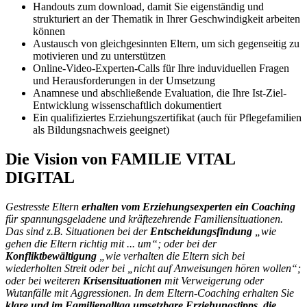
Handouts zum download, damit Sie eigenständig und
strukturiert an der Thematik in Ihrer Geschwindigkeit arbeiten
können
Austausch von gleichgesinnten Eltern, um sich gegenseitig zu
motivieren und zu unterstützen
Online-Video-Experten-Calls für Ihre induviduellen Fragen
und Herausforderungen in der Umsetzung
Anamnese und abschließende Evaluation, die Ihre Ist-Ziel-
Entwicklung wissenschaftlich dokumentiert
Ein qualifiziertes Erziehungszertifikat (auch für Pflegefamilien
als Bildungsnachweis geeignet)
Die Vision von FAMILIE VITAL
DIGITAL
Gestresste Eltern
erhalten vom Erziehungsexperten ein Coaching
für spannungsgeladene und kräftezehrende Familiensituationen.
Das sind z.B. Situationen bei der
Entscheidungsfindung
„wie
gehen die Eltern richtig mit ... um“; oder bei der
Konfliktbewältigung
„wie verhalten die Eltern sich bei
wiederholten Streit oder bei „nicht auf Anweisungen hören wollen“;
oder bei weiteren
Krisensituationen
mit Verweigerung oder
Wutanfälle mit Aggressionen. In dem Eltern-Coaching erhalten Sie
klare und im Familienalltag umsetzbare Erziehungstipps, die