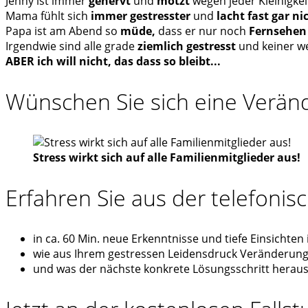
Jenny ist immer
genervt
und
motzt
wegen jeder Kleinigkei
Mama fühlt sich
immer gestresster
und
lacht fast gar n
Papa ist am Abend so
müde,
dass er nur noch
Fernsehen 
Irgendwie sind alle grade
ziemlich gestresst
und keiner we
ABER ich will nicht, das dass so bleibt...
Wünschen Sie sich eine Verän
Stress wirkt sich auf alle Familienmitglieder aus!
Erfahren Sie aus der telefonisc
in ca. 60 Min. neue Erkenntnisse und tiefe Einsichten
wie aus Ihrem gestressen Leidensdruck Veränderung
und was der nächste konkrete Lösungsschritt heraus 