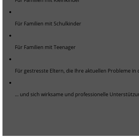
Für Familien mit Kleinkinder
Für Familien mit Schulkinder
Für Familien mit Teenager
Für gestresste Eltern, die Ihre aktuellen Probleme in
... und sich wirksame und professionelle Unterstüt