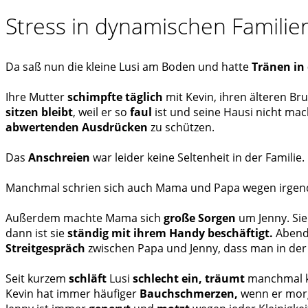
Stress in dynamischen Familie
Da saß nun die kleine Lusi am Boden und hatte
Tränen in
Ihre Mutter
schimpfte täglich
mit Kevin, ihren älteren Br
sitzen bleibt
, weil er so
faul
ist und seine Hausi nicht mac
abwertenden Ausdrücken
zu schützen. ️
Das
Anschreien
war leider keine Seltenheit in der Familie.
Manchmal schrien sich auch Mama und Papa wegen irge
Außerdem machte Mama sich
große Sorgen
um Jenny. Sie
dann ist sie
ständig mit ihrem Handy beschäftigt.
Abends
Streitgespräch
zwischen Papa und Jenny, dass man in der
Seit kurzem
schläft
Lusi
schlecht ein, träumt
manchmal k
Kevin hat immer häufiger
Bauchschmerzen,
wenn er morg