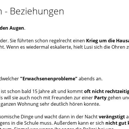
n - Beziehungen
 den Augen
.
uder. Sie führten schon regelrecht einen
Krieg um die Hau
ht. Wenn es wiedermal eskalierte, hielt Lusi sich die Ohren 
ndwelcher
"Erwachsenenprobleme"
abends an.
 ist schon bald 15 Jahre alt und kommt
oft nicht rechtzeit
 will sie auch noch mit Freunden zur einer
Party
gehen u
 ganzen Wohnung sehr deutlich hören konnte.
omische Dinge und wacht dann in der Nacht
verängstigt
a
ens in die Schule muss. Außerdem kann er sich
nicht gut