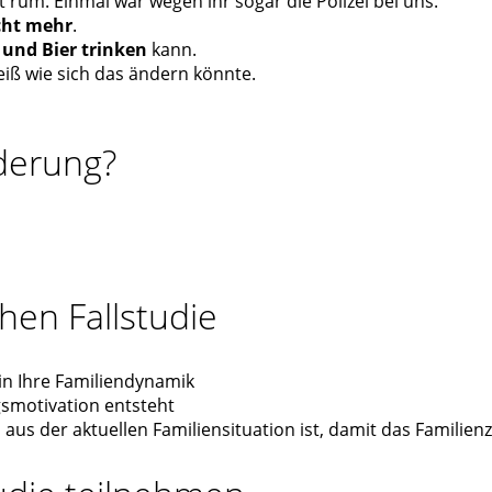
t rum. Einmal war wegen ihr sogar die Polizei bei uns.
icht mehr
.
und Bier trinken
kann.
iß wie sich das ändern könnte.
derung?
hen Fallstudie
 in Ihre Familiendynamik
smotivation entsteht
aus der aktuellen Familiensituation ist, damit das Famili